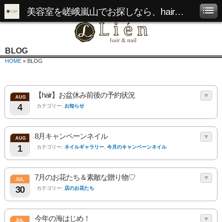
美容室を嵯峨嵐山でお探しなら、hair&nail Lienへ
BLOG
HOME
» BLOG
【hair】お盆休み前後の予約状況
AUG
4
カテゴリー:
お知らせ
8月キャンペーンネイル
AUG
1
カテゴリー:
ネイルギャラリー
,
今月のキャンペーンネイル
7月のお花たち＆素敵な贈り物♡
JUL
30
カテゴリー:
店のお花たち
今年の海はじめ！
JUL