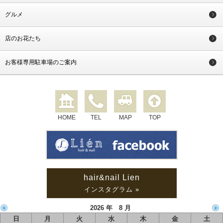
グルメ
店のお花たち
お客様専用駐車場のご案内
HOME
TEL
MAP
TOP
hair&nail Lien
インスタグラム »
2026 年 8 月
日
月
火
水
木
金
土