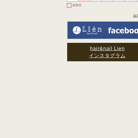
定休日
当
hair&nail Lien
インスタグラム