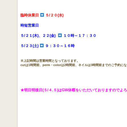
臨時休業日
５/２０(水)
時短営業日
５/２１(木)、２２(金)
１０時～１７：３０
５/２３(土)
９：３０～１６時
※上記時間は営業時間となっております。
cutは1時間前、perm・colorは2時間前、ネイルは3時間前までのご予約に
★明日明後日(５/４.５)はGW休暇をいただいておりますのでよ