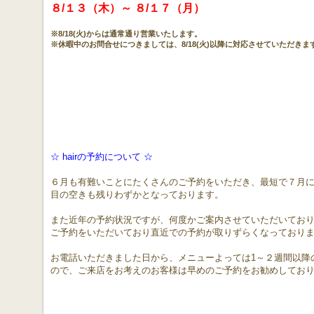
８/１３（木）～ ８/１７
（月
）
※8/18(火)からは通常通り営業いたします。
※休暇中のお問合せにつきましては、8/18(火)以降に対応させていただきま
☆ hairの予約について ☆
６月も有難いことにたくさんのご予約をいただき、最短で７月
目の空きも残りわずかとなっております。
また近年の予約状況ですが、何度かご案内させていただいてお
ご予約をいただいており直近での予約が取りずらくなっており
お電話いただきました日から、メニューよっては1～２週間以降
ので、ご来店をお考えのお客様は早めのご予約をお勧めしてお