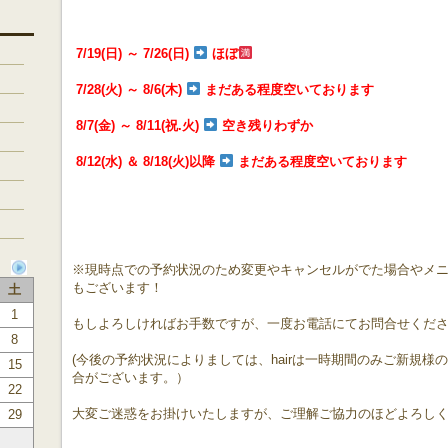
7/19(日) ～ 7/26(日)
ほぼ
7/28(火) ～ 8/6(木)
まだある程度空いております
8/7(金) ～ 8/11(祝.火)
空き残りわずか
8/12(水) ＆ 8/18(火)以降
まだある程度空いております
※現時点での予約状況のため変更やキャンセルがでた場合やメ
もございます！
土
1
もしよろしければお手数ですが、一度お電話にてお問合せくだ
8
(今後の予約状況によりましては、hairは一時期間のみご新規
15
合がございます。）
22
大変ご迷惑をお掛けいたしますが、ご理解ご協力のほどよろし
29