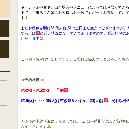
キャンセルや変更が出た場合やメニューによってはお取りでき
までにご来店ご希望のお客様もお手数ですが一度お電話にてお
ます。
またお盆休み明け8/18(火)以降は全日まだ空きはございますが、ｵｰﾅ
でもほぼ
に近い状況になってきておりますので、長浜指名の
いたします
ご不便をおかけいたしますが、ご理解ご協力のほどよろしくお
≪予約状況 ≫
8/5(水)～8/12(水) ･･･
予約
8/18(火)～ ･･･
18(火)は空き残りわずか、23(日)は
、それ以外
＊今後の予約状況によりましては、hairは一時期間のみご新規
合がございます