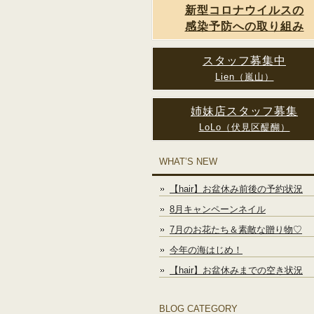
新型コロナウイルスの
感染予防への取り組み
スタッフ募集中
Lien（嵐山）
姉妹店スタッフ募集
LoLo（伏見区醍醐）
WHAT’S NEW
【hair】お盆休み前後の予約状況
8月キャンペーンネイル
7月のお花たち＆素敵な贈り物♡
今年の海はじめ！
【hair】お盆休みまでの空き状況
BLOG CATEGORY