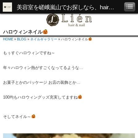
美容室を嵯峨嵐山でお探しなら、hair&nail Lienへ
ハロウィンネイル
HOME
»
BLOG
»
ネイルギャラリー
» ハロウィンネイル
もぅすぐハロウィンですね～
年々ハロウィン熱がすごくなってるような…
お菓子とかのパッケージ お店の装飾とか…
100均もハロウィングッズ充実してますね
そしてネイル～