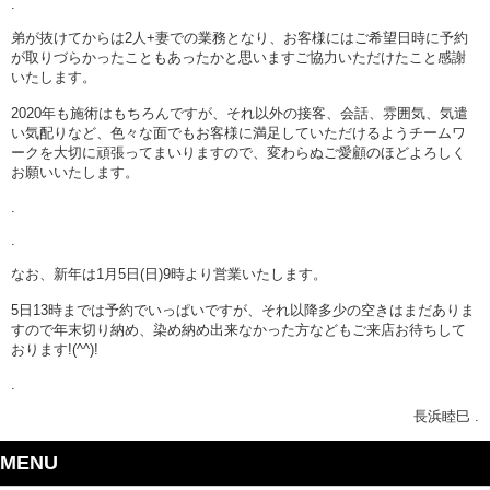
.
弟が抜けてからは2人+妻での業務となり、お客様にはご希望日時に予約
が取りづらかったこともあったかと思いますご協力いただけたこと感謝
いたします。
2020年も施術はもちろんですが、それ以外の接客、会話、雰囲気、気遣
い気配りなど、色々な面でもお客様に満足していただけるようチームワ
ークを大切に頑張ってまいりますので、変わらぬご愛顧のほどよろしく
お願いいたします。
.
.
なお、新年は1月5日(日)9時より営業いたします。
5日13時までは予約でいっぱいですが、それ以降多少の空きはまだありま
すので年末切り納め、染め納め出来なかった方などもご来店お待ちして
おります!(^^)!
.
長浜睦巳 .
MENU