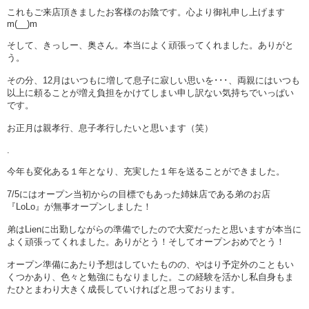
これもご来店頂きましたお客様のお陰です。心より御礼申し上げます
m(__)m
そして、きっしー、奥さん。本当によく頑張ってくれました。ありがと
う。
その分、12月はいつもに増して息子に寂しい思いを･･･、両親にはいつも
以上に頼ることが増え負担をかけてしまい申し訳ない気持ちでいっぱい
です。
お正月は親孝行、息子孝行したいと思います（笑）
.
今年も変化ある１年となり、充実した１年を送ることができました。
7/5にはオープン当初からの目標でもあった姉妹店である弟のお店
『LoLo』が無事オープンしました！
弟はLienに出勤しながらの準備でしたので大変だったと思いますが本当に
よく頑張ってくれました。ありがとう！そしてオープンおめでとう！
オープン準備にあたり予想はしていたものの、やはり予定外のこともい
くつかあり、色々と勉強にもなりました。この経験を活かし私自身もま
たひとまわり大きく成長していければと思っております。