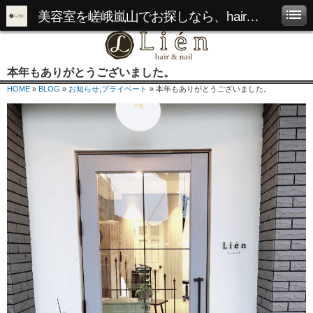
美容室を嵯峨嵐山でお探しなら、hair&nail Lienへ
本年もありがとうございました。
HOME
»
BLOG
»
お知らせ
,
プライベート
» 本年もありがとうございました。