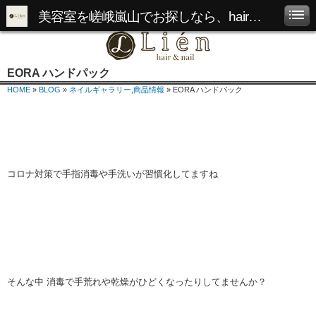
美容室を嵯峨嵐山でお探しなら、hair&nail Lienへ
EORA ハンドパック
HOME
»
BLOG
»
ネイルギャラリー
,
商品情報
» EORA ハンドパック
コロナ対策で手指消毒や手洗いが習慣化してますね
そんな中 消毒で手荒れや乾燥がひどくなったりしてませんか？